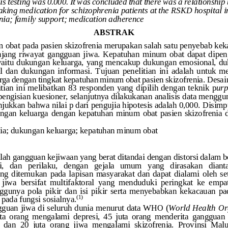
s test
ing
was
0.000. It was concluded that there was a relationship
aking medication for schizophrenia patients at the RSKD hospital 
nia; family support; medication adherence
ABSTRAK 
 obat pada pasien skizofrenia merupakan salah satu penyebab ke
jang  riwayat  gangguan  jiwa.  Kepatuhan minum  obat  dapat  dipen
 yaitu dukungan keluarga
, yang mencakup 
dukungan emosional,
du
  dan  dukungan  informasi
. 
Tujuan  penelitian  ini  adalah  untuk 
m
rga dengan tingkat kepatuhan minum obat 
pasien skizofrenia
. Desai
itian ini melibatkan 83 responden
yang dipilih dengan teknik p
urp
engisian kuesioner
, selanjutnya dilakukanan analisis data menggu
unjukkan bahwa 
nilai p dari pengujia hipotesis adalah 0,000. Disim
ngan keluarga dengan kepatuhan minum obat pasien skizofrenia 
ia
; 
dukungan keluarga; kepatuhan minum obat
lah gangguan kejiwaan yang berat ditandai dengan distorsi dalam be
i,   dan   perilaku,   dengan   gejala   umum   yang   dirasakan   diant
ring ditemukan  pada lapisan  masy
arakat  dan  dapat dialami  oleh  s
iwa  bersifat  multifaktoral  yang  menduduki  peringkat  ke  empat 
unya  pola  pikir  dan  isi  pikir  serta  menyebabkan  kekacauan  pa
(1)
u pada fungsi sosialnya
.
gguan jiwa
di seluruh dunia menurut data WHO
(
W
orld 
H
ealth 
O
r
ta  orang  mengalami  depresi,  45  juta  orang  menderita  gangguan  b
dan  20  juta  orang  jiwa  mengalami  skizofrenia.  Provinsi  Mal