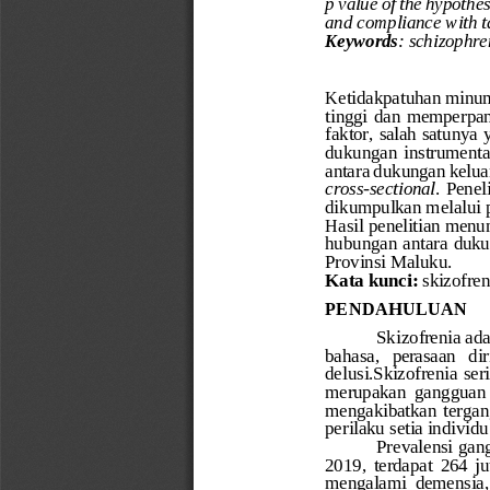
p value of the hypothesi
and compliance with t
Key
words
: schizophre
Ketidakpatuhan minum
tinggi  dan  memperpan
faktor, salah satunya
dukungan  instrumental
antara 
dukungan kelua
c
ross
-
s
ectional
. 
Penel
dikumpulkan melalui p
Hasil penelitian men
hubungan 
antara 
duku
Provinsi Maluku
. 
Kata 
k
unci: 
s
kizofren
PENDAHULUAN 
Skizofrenia ada
bahasa,   perasaan   dir
delusi.Skizofrenia  se
merupakan  gangguan  j
mengakibatkan  tergangg
perilaku setia individ
Prevalensi gan
2019,  terdapat  264  ju
mengalami  demensia,  