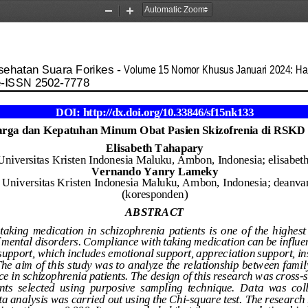
Zoom
Zoom
Out
In
esehatan Suara Forikes
-
Volume 15 Nomor Khusus Januari 2024: H
e
-
ISSN 2502
-
7778
DOI: 
http://dx.doi.org/10.33846/sf
15nk1
33
rga 
dan 
Kepatuhan Minum Obat
Pasien 
S
kizofrenia 
d
i RSKD 
Elisabeth Tahapary
Universitas Kristen Indonesia Maluku
, Ambo
n, Indonesia
; 
elisabe
Vernando Yanry Lameky
 Universitas Kristen Indonesia Maluku
,
Am
bon, Indonesia
; 
deanva
(koresponden)
ABSTRACT
aking  medication  in  schizophrenia  patients is  one  of the  highest 
f mental disorders. Compliance with taking medication can be influe
 support, wh
ich includes emotional support, appreciation support, i
he aim of this study was to analyze the relationship between famil
e in schizophrenia patients. The design of 
this research 
wa
s cross
-
s
ts  selected  using  purposive  sampling  technique.  Data  was  colle
ta analysis was carried out using the Chi
-
square test. The research