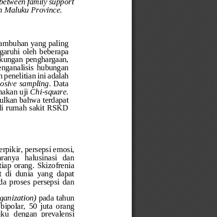
 between family support 
in Maluku Prov
ince.
kambuhan yang pali
ng 
garuhi  oleh  beberapa
kungan penghargaan, 
en
g
a
na
lisis 
hubungan 
n penelitian 
ini adalah 
osive s
a
mpling
. 
Data 
nakan uji 
Chi
-
square
.
pulkan bahwa 
terdapat 
di rumah sakit RSKD 
rpikir, persepsi em
osi, 
aranya   halusinasi   dan 
etiap orang.  Skizofrenia 
 di  dunia  yang  dapat
da  proses  perseps
i  dan 
ganization) 
pada tahun 
ipolar,  50  juta  o
rang 
uku
dengan  prevalensi 