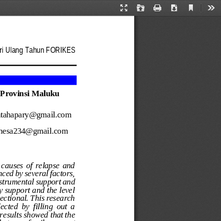
Current
Presentation
Open
Print
Download
Too
View
Mode
ari Ulang Tahun FORIKES
Provinsi Maluku 
thtahapary@gmail.com
nesa234@gmail.com
 causes  of  relapse 
and 
nced by sev
eral factors, 
nstrumental support and 
y support an
d the level 
ectional. This research 
cted  by  filling  o
ut  a 
 results show
ed
that the 