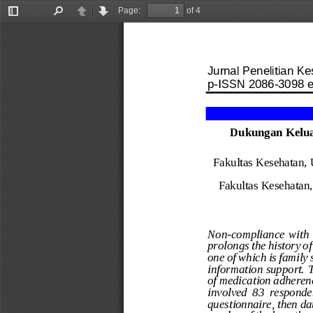
Page:
of 4
Toggle
Find
Previous
Next
Sidebar
Jurnal Penelitian K
p
-
ISSN 2086
-
3098 
Dukungan Kelua
Fakultas
Kesehatan, 
Fakultas
Kesehatan,
Non
-
compliance  with t
prolongs the history o
one of which is family
information support. T
of medication adherenc
involved  83  responden
questionnaire, then da