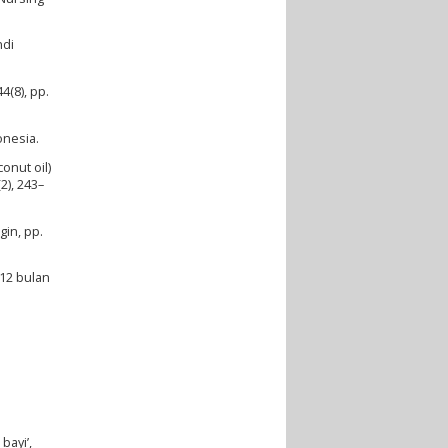
ndi
4(8), pp.
onesia.
onut oil)
), 243–
gin, pp.
-12 bulan
bayi’,