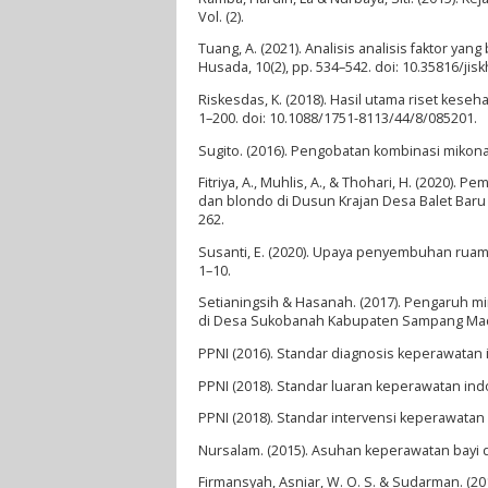
Vol. (2).
Tuang, A. (2021). Analisis analisis faktor y
Husada, 10(2), pp. 534–542. doi: 10.35816/jisk
Riskesdas, K. (2018). Hasil utama riset keseha
1–200. doi: 10.1088/1751-8113/44/8/085201.
Sugito. (2016). Pengobatan kombinasi mikonaz
Fitriya, A., Muhlis, A., & Thohari, H. (2020)
dan blondo di Dusun Krajan Desa Balet Baru
262.
Susanti, E. (2020). Upaya penyembuhan ruam p
1–10.
Setianingsih & Hasanah. (2017). Pengaruh mi
di Desa Sukobanah Kabupaten Sampang Madu
PPNI (2016). Standar diagnosis keperawatan in
PPNI (2018). Standar luaran keperawatan indon
PPNI (2018). Standar intervensi keperawatan 
Nursalam. (2015). Asuhan keperawatan bayi d
Firmansyah, Asniar, W. O. S. & Sudarman. (20