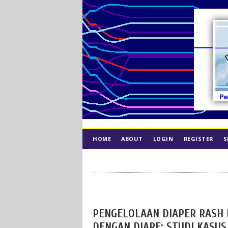
HOME
ABOUT
LOGIN
REGISTER
S
INDEX
ETHICS
PENGELOLAAN DIAPER RASH D
DENGAN DIARE: STUDI KASUS