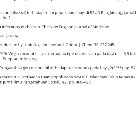
aitun (olive oil) terhadap ruam popok pada bayi di RSUD Bangkinang. Jurnal
, No 2.
ract infections in children. The New England Journal of Medicine.
t. Jakarta.
production by centrifugation method. Orient. J. Chem. 30: 237-245.
19). Virgin coconut oil (vco) terhadap tipe diaper rash pada bayi usia 6-9 bul
dr. Soepraoen Malang.
 Pengaruh virgin coconut oil terhadap ruam popok pada bayI’, 2(2355), pp. 57
virgin coconut oil) terhadap ruam popok pada bayi di Puskesmas Talun Kenas 
 Jurnal Ilmu Pengetahuan Sosial, 7(2), pp. 408–420.